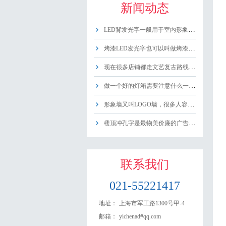
新闻动态
LED背发光字一般用于室内形象墙，一般有......
烤漆LED发光字也可以叫做烤漆字或者LE......
现在很多店铺都走文艺复古路线，他们的店招......
做一个好的灯箱需要注意什么一、首先需要考......
形象墙又叫LOGO墙，很多人容易把形象当......
楼顶冲孔字是最物美价廉的广告字，不仅价格......
联系我们
021-55221417
地址：
上海市军工路1300号甲-4
邮箱：
yichenad#qq.com