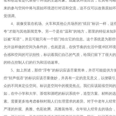
者和创造者是代表整个环境的主题对象。就建筑环境而言，它具有与
来的参与空间中将与原始环境进行对话和交流，这不仅可以改善原始
觉强调。
4、就像安装在机场、火车和其他公共场所的“炫目”标识一样，这些
夸”才能与其他新闻竞争。另一个是在“温和”的地方，那里的特征未知
以被“耳语”，并且可能只有一个部门给出它的信息。这个系统是为那
允许这样做的空间为条件的，也就是说，在快节奏的生活中缓冲区环
合感和空间的可识别性，标识着我们自己的气质，给我们留下了很大
的特点控制人们的行为和活动速率。
5、如上所述，那些“浮夸”的标识应该尽量简单，并尽可能提供方
些“轻声低语”的标识应该尽量微妙，并具有一定的意见意义，以便吸
众的不同来定位空间。标识是空间中的视觉焦点。我们应该延续空间
如，在中小学和大学、茶馆和酒吧的标识系统中，造型方案、材料的
素。需要更多地考虑春秋时期人们生理需求的差异。对于中老年人经
严谨的外观、典雅、色彩欢腾、高雅装饰等。在年轻人经常去的场合，